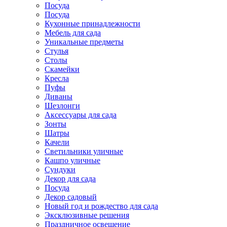
Посуда
Посуда
Кухонные принадлежности
Мебель для сада
Уникальные предметы
Стулья
Столы
Скамейки
Кресла
Пуфы
Диваны
Шезлонги
Аксессуары для сада
Зонты
Шатры
Качели
Cветильники уличные
Кашпо уличные
Сундуки
Декор для сада
Посуда
Декор садовый
Новый год и рождество для сада
Эксклюзивные решения
Праздничное освещение