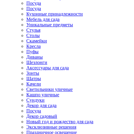
Посуда
Посуда
Кухонные принадлежности
Мебель для сада
Уникальные предметы
Стулья
Столы
Скамейки
Кресла
Пуфы
Диваны
Шезлонги
Аксессуары для сада
Зонты
Шатры
Качели
Cветильники уличные
Кашпо уличные
Сундуки
Декор для сада
Посуда
Декор садовый
Новый год и рождество для сада
Эксклюзивные решения
Праздничное освещение