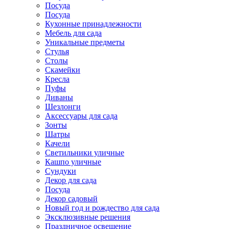
Посуда
Посуда
Кухонные принадлежности
Мебель для сада
Уникальные предметы
Стулья
Столы
Скамейки
Кресла
Пуфы
Диваны
Шезлонги
Аксессуары для сада
Зонты
Шатры
Качели
Cветильники уличные
Кашпо уличные
Сундуки
Декор для сада
Посуда
Декор садовый
Новый год и рождество для сада
Эксклюзивные решения
Праздничное освещение