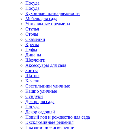
Посуда
Посуда
Кухонные принадлежности
Мебель для сада
Уникальные предметы
Стулья
Столы
Скамейки
Кресла
Пуфы
Диваны
Шезлонги
Аксессуары для сада
Зонты
Шатры
Качели
Cветильники уличные
Кашпо уличные
Сундуки
Декор для сада
Посуда
Декор садовый
Новый год и рождество для сада
Эксклюзивные решения
Праздничное освещение