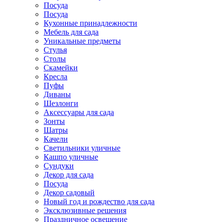
Посуда
Посуда
Кухонные принадлежности
Мебель для сада
Уникальные предметы
Стулья
Столы
Скамейки
Кресла
Пуфы
Диваны
Шезлонги
Аксессуары для сада
Зонты
Шатры
Качели
Cветильники уличные
Кашпо уличные
Сундуки
Декор для сада
Посуда
Декор садовый
Новый год и рождество для сада
Эксклюзивные решения
Праздничное освещение