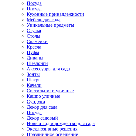
Посуда
Посуда
Кухонные принадлежности
Мебель для сада
Уникальные предметы
Стулья
Столы
Скамейки
Кресла
Пуфы
Диваны
Шезлонги
Аксессуары для сада
Зонты
Шатры
Качели
Cветильники уличные
Кашпо уличные
Сундуки
Декор для сада
Посуда
Декор садовый
Новый год и рождество для сада
Эксклюзивные решения
Праздничное освещение