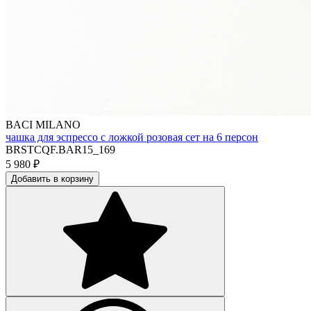
BACI MILANO
чашка для эспрессо с ложкой розовая сет на 6 персон
BRSTCQF.BAR15_169
5 980
₽
Добавить в корзину