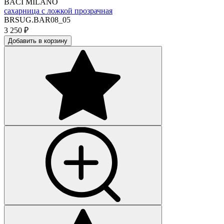
BACI MILANO
сахарница с ложкой прозрачная
BRSUG.BAR08_05
3 250
₽
Добавить в корзину