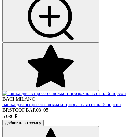
BACI MILANO
чашка для эспрессо с ложкой прозрачная сет на 6 персон
BRSTCQF.BAR08_05
5 980
₽
Добавить в корзину