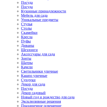
Посуда
Посуда
Кухонные принадлежности
Мебель для сада
Уникальные предметы
Стулья
Столы
Скамейки
Кресла
Пуфы
Диваны
Шезлонги
Аксессуары для сада
Зонты
Шатры
Качели
Cветильники уличные
Кашпо уличные
Сундуки
Декор для сада
Посуда
Декор садовый
Новый год и рождество для сада
Эксклюзивные решения
Праздничное освещение