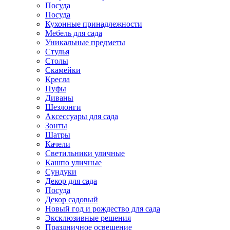
Посуда
Посуда
Кухонные принадлежности
Мебель для сада
Уникальные предметы
Стулья
Столы
Скамейки
Кресла
Пуфы
Диваны
Шезлонги
Аксессуары для сада
Зонты
Шатры
Качели
Cветильники уличные
Кашпо уличные
Сундуки
Декор для сада
Посуда
Декор садовый
Новый год и рождество для сада
Эксклюзивные решения
Праздничное освещение