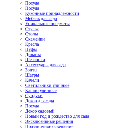
Посуда
Посуда
Кухонные принадлежности
Мебель для сада
Уникальные предметы
Стулья
Столы
Скамейки
Кресла
Пуфы
Диваны
Шезлонги
Аксессуары для сада
Зонты
Шатры
Качели
Cветильники уличные
Кашпо уличные
Сундуки
Декор для сада
Посуда
Декор садовый
Новый год и рождество для сада
Эксклюзивные решения
Праздничное освещение