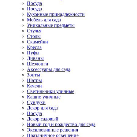
Посуда
Посуда
Кухонные принадлежности
Мебель для сада
Уникальные предметы
Стулья
Столы
Скамейки
Кресла
Пуфы
Диваны
Шезлонги
Аксессуары для сада
Зонты
Шатры
Качели
Cветильники уличные
Кашпо уличные
Сундуки
Декор для сада
Посуда
Декор садовый
Новый год и рождество для сада
Эксклюзивные решения
Праздничное освещение