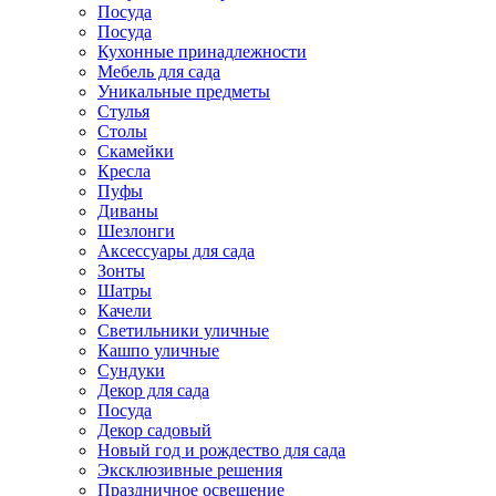
Посуда
Посуда
Кухонные принадлежности
Мебель для сада
Уникальные предметы
Стулья
Столы
Скамейки
Кресла
Пуфы
Диваны
Шезлонги
Аксессуары для сада
Зонты
Шатры
Качели
Cветильники уличные
Кашпо уличные
Сундуки
Декор для сада
Посуда
Декор садовый
Новый год и рождество для сада
Эксклюзивные решения
Праздничное освещение