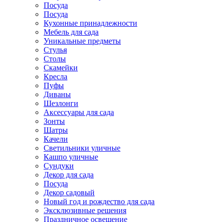
Посуда
Посуда
Кухонные принадлежности
Мебель для сада
Уникальные предметы
Стулья
Столы
Скамейки
Кресла
Пуфы
Диваны
Шезлонги
Аксессуары для сада
Зонты
Шатры
Качели
Cветильники уличные
Кашпо уличные
Сундуки
Декор для сада
Посуда
Декор садовый
Новый год и рождество для сада
Эксклюзивные решения
Праздничное освещение