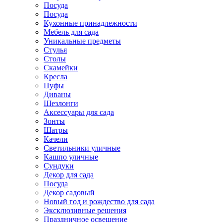
Посуда
Посуда
Кухонные принадлежности
Мебель для сада
Уникальные предметы
Стулья
Столы
Скамейки
Кресла
Пуфы
Диваны
Шезлонги
Аксессуары для сада
Зонты
Шатры
Качели
Cветильники уличные
Кашпо уличные
Сундуки
Декор для сада
Посуда
Декор садовый
Новый год и рождество для сада
Эксклюзивные решения
Праздничное освещение