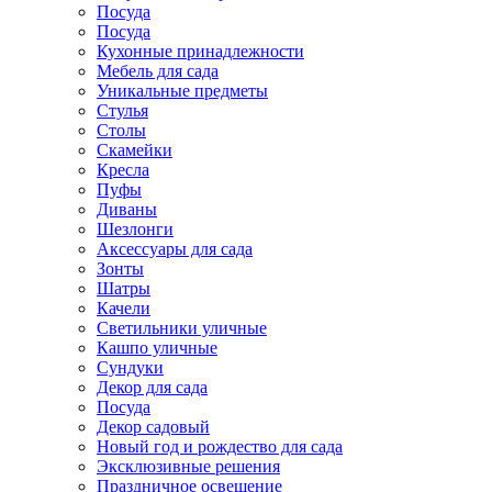
Посуда
Посуда
Кухонные принадлежности
Мебель для сада
Уникальные предметы
Стулья
Столы
Скамейки
Кресла
Пуфы
Диваны
Шезлонги
Аксессуары для сада
Зонты
Шатры
Качели
Cветильники уличные
Кашпо уличные
Сундуки
Декор для сада
Посуда
Декор садовый
Новый год и рождество для сада
Эксклюзивные решения
Праздничное освещение