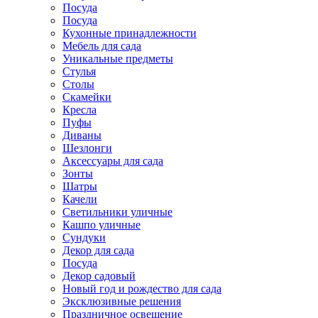
Посуда
Посуда
Кухонные принадлежности
Мебель для сада
Уникальные предметы
Стулья
Столы
Скамейки
Кресла
Пуфы
Диваны
Шезлонги
Аксессуары для сада
Зонты
Шатры
Качели
Cветильники уличные
Кашпо уличные
Сундуки
Декор для сада
Посуда
Декор садовый
Новый год и рождество для сада
Эксклюзивные решения
Праздничное освещение