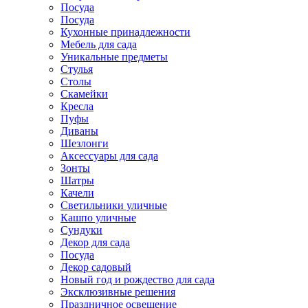
Посуда
Посуда
Кухонные принадлежности
Мебель для сада
Уникальные предметы
Стулья
Столы
Скамейки
Кресла
Пуфы
Диваны
Шезлонги
Аксессуары для сада
Зонты
Шатры
Качели
Cветильники уличные
Кашпо уличные
Сундуки
Декор для сада
Посуда
Декор садовый
Новый год и рождество для сада
Эксклюзивные решения
Праздничное освещение