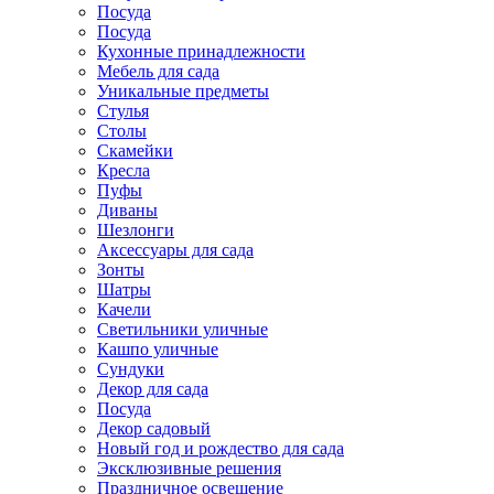
Посуда
Посуда
Кухонные принадлежности
Мебель для сада
Уникальные предметы
Стулья
Столы
Скамейки
Кресла
Пуфы
Диваны
Шезлонги
Аксессуары для сада
Зонты
Шатры
Качели
Cветильники уличные
Кашпо уличные
Сундуки
Декор для сада
Посуда
Декор садовый
Новый год и рождество для сада
Эксклюзивные решения
Праздничное освещение