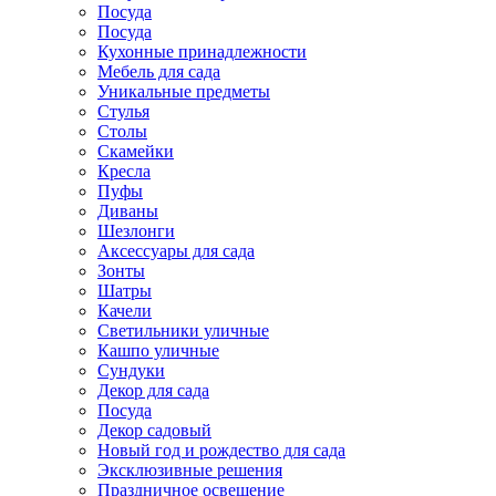
Посуда
Посуда
Кухонные принадлежности
Мебель для сада
Уникальные предметы
Стулья
Столы
Скамейки
Кресла
Пуфы
Диваны
Шезлонги
Аксессуары для сада
Зонты
Шатры
Качели
Cветильники уличные
Кашпо уличные
Сундуки
Декор для сада
Посуда
Декор садовый
Новый год и рождество для сада
Эксклюзивные решения
Праздничное освещение