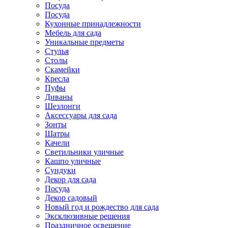
Посуда
Посуда
Кухонные принадлежности
Мебель для сада
Уникальные предметы
Стулья
Столы
Скамейки
Кресла
Пуфы
Диваны
Шезлонги
Аксессуары для сада
Зонты
Шатры
Качели
Cветильники уличные
Кашпо уличные
Сундуки
Декор для сада
Посуда
Декор садовый
Новый год и рождество для сада
Эксклюзивные решения
Праздничное освещение