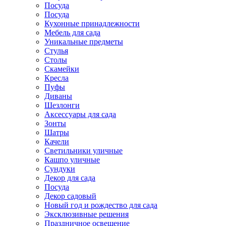
Посуда
Посуда
Кухонные принадлежности
Мебель для сада
Уникальные предметы
Стулья
Столы
Скамейки
Кресла
Пуфы
Диваны
Шезлонги
Аксессуары для сада
Зонты
Шатры
Качели
Cветильники уличные
Кашпо уличные
Сундуки
Декор для сада
Посуда
Декор садовый
Новый год и рождество для сада
Эксклюзивные решения
Праздничное освещение