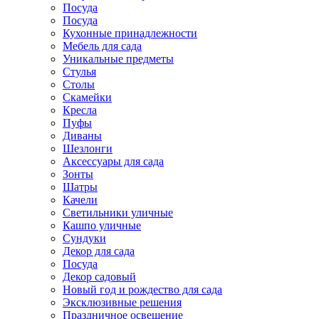
Посуда
Посуда
Кухонные принадлежности
Мебель для сада
Уникальные предметы
Стулья
Столы
Скамейки
Кресла
Пуфы
Диваны
Шезлонги
Аксессуары для сада
Зонты
Шатры
Качели
Cветильники уличные
Кашпо уличные
Сундуки
Декор для сада
Посуда
Декор садовый
Новый год и рождество для сада
Эксклюзивные решения
Праздничное освещение