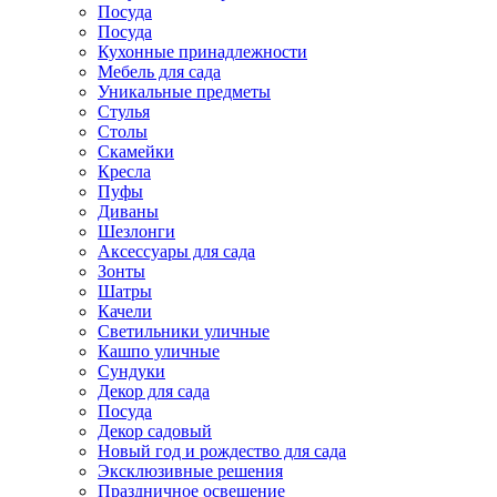
Посуда
Посуда
Кухонные принадлежности
Мебель для сада
Уникальные предметы
Стулья
Столы
Скамейки
Кресла
Пуфы
Диваны
Шезлонги
Аксессуары для сада
Зонты
Шатры
Качели
Cветильники уличные
Кашпо уличные
Сундуки
Декор для сада
Посуда
Декор садовый
Новый год и рождество для сада
Эксклюзивные решения
Праздничное освещение