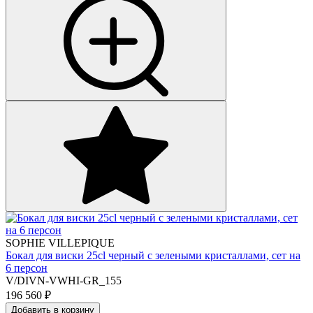
SOPHIE VILLEPIQUE
Бокал для виски 25cl черный с зелеными кристаллами, сет на
6 персон
V/DIVN-VWHI-GR_155
196 560
₽
Добавить в корзину