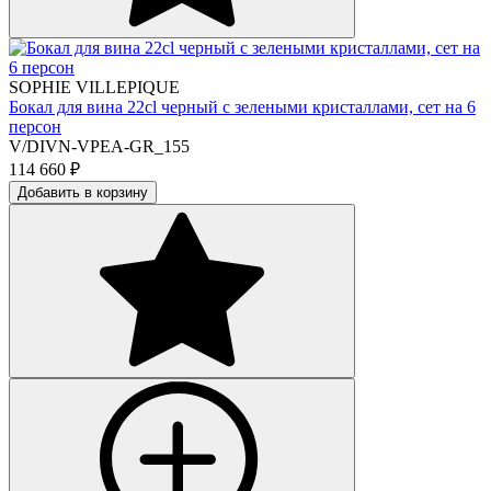
SOPHIE VILLEPIQUE
Бокал для вина 22cl черный с зелеными кристаллами, сет на 6
персон
V/DIVN-VPEA-GR_155
114 660
₽
Добавить в корзину