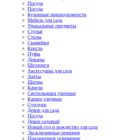
Посуда
Посуда
Кухонные принадлежности
Мебель для сада
Уникальные предметы
Стулья
Столы
Скамейки
Кресла
Пуфы
Диваны
Шезлонги
Аксессуары для сада
Зонты
Шатры
Качели
Cветильники уличные
Кашпо уличные
Сундуки
Декор для сада
Посуда
Декор садовый
Новый год и рождество для сада
Эксклюзивные решения
Праздничное освещение