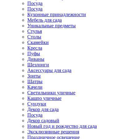
Посуда
Посуда
Кухонные принадлежности
Мебель для сада
Уникальные предметы
Стулья
Столы
Скамейки
Кресла
Пуфы
Диваны
Шезлонги
Аксессуары для сада
Зонты
Шатры
Качели
Cветильники уличные
Кашпо уличные
Сундуки
Декор для сада
Посуда
Декор садовый
Новый год и рождество для сада
Эксклюзивные решения
Праздничное освещение