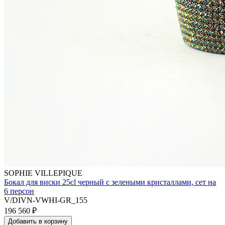
SOPHIE VILLEPIQUE
Бокал для виски 25cl черный с зелеными кристаллами, сет на
6 персон
V/DIVN-VWHI-GR_155
196 560
₽
Добавить в корзину