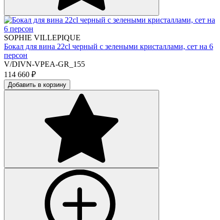
SOPHIE VILLEPIQUE
Бокал для вина 22cl черный с зелеными кристаллами, сет на 6
персон
V/DIVN-VPEA-GR_155
114 660
₽
Добавить в корзину