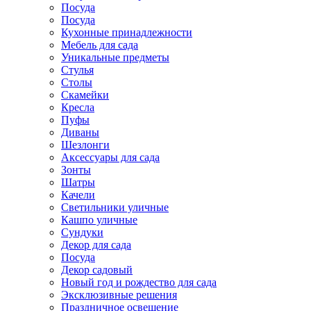
Посуда
Посуда
Кухонные принадлежности
Мебель для сада
Уникальные предметы
Стулья
Столы
Скамейки
Кресла
Пуфы
Диваны
Шезлонги
Аксессуары для сада
Зонты
Шатры
Качели
Cветильники уличные
Кашпо уличные
Сундуки
Декор для сада
Посуда
Декор садовый
Новый год и рождество для сада
Эксклюзивные решения
Праздничное освещение