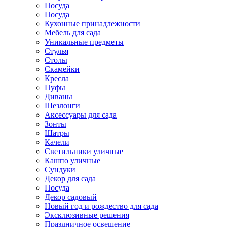
Посуда
Посуда
Кухонные принадлежности
Мебель для сада
Уникальные предметы
Стулья
Столы
Скамейки
Кресла
Пуфы
Диваны
Шезлонги
Аксессуары для сада
Зонты
Шатры
Качели
Cветильники уличные
Кашпо уличные
Сундуки
Декор для сада
Посуда
Декор садовый
Новый год и рождество для сада
Эксклюзивные решения
Праздничное освещение