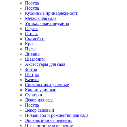
Посуда
Посуда
Кухонные принадлежности
Мебель для сада
Уникальные предметы
Стулья
Столы
Скамейки
Кресла
Пуфы
Диваны
Шезлонги
Аксессуары для сада
Зонты
Шатры
Качели
Cветильники уличные
Кашпо уличные
Сундуки
Декор для сада
Посуда
Декор садовый
Новый год и рождество для сада
Эксклюзивные решения
Праздничное освещение