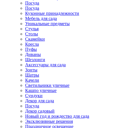
Посуда
Посуда
Кухонные принадлежности
Мебель для сада
Уникальные предметы
Стулья
Столы
Скамейки
Кресла
Пуфы
Диваны
Шезлонги
Аксессуары для сада
Зонты
Шатры
Качели
Cветильники уличные
Кашпо уличные
Сундуки
Декор для сада
Посуда
Декор садовый
Новый год и рождество для сада
Эксклюзивные решения
Праздничное освещение