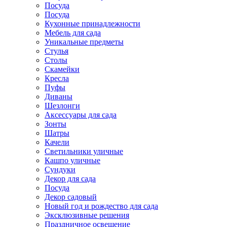
Посуда
Посуда
Кухонные принадлежности
Мебель для сада
Уникальные предметы
Стулья
Столы
Скамейки
Кресла
Пуфы
Диваны
Шезлонги
Аксессуары для сада
Зонты
Шатры
Качели
Cветильники уличные
Кашпо уличные
Сундуки
Декор для сада
Посуда
Декор садовый
Новый год и рождество для сада
Эксклюзивные решения
Праздничное освещение