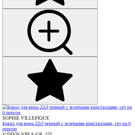
SOPHIE VILLEPIQUE
Бокал для вина 22cl черный с зелеными кристаллами, сет на 6
персон
V/DIVN-VPEA-GR_155