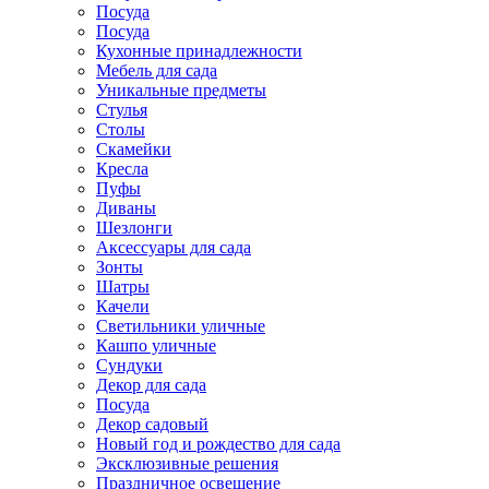
Посуда
Посуда
Кухонные принадлежности
Мебель для сада
Уникальные предметы
Стулья
Столы
Скамейки
Кресла
Пуфы
Диваны
Шезлонги
Аксессуары для сада
Зонты
Шатры
Качели
Cветильники уличные
Кашпо уличные
Сундуки
Декор для сада
Посуда
Декор садовый
Новый год и рождество для сада
Эксклюзивные решения
Праздничное освещение