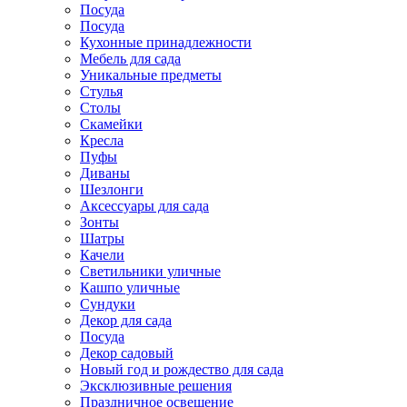
Посуда
Посуда
Кухонные принадлежности
Мебель для сада
Уникальные предметы
Стулья
Столы
Скамейки
Кресла
Пуфы
Диваны
Шезлонги
Аксессуары для сада
Зонты
Шатры
Качели
Cветильники уличные
Кашпо уличные
Сундуки
Декор для сада
Посуда
Декор садовый
Новый год и рождество для сада
Эксклюзивные решения
Праздничное освещение