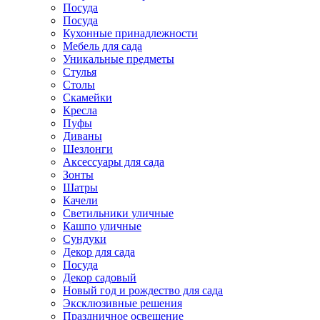
Посуда
Посуда
Кухонные принадлежности
Мебель для сада
Уникальные предметы
Стулья
Столы
Скамейки
Кресла
Пуфы
Диваны
Шезлонги
Аксессуары для сада
Зонты
Шатры
Качели
Cветильники уличные
Кашпо уличные
Сундуки
Декор для сада
Посуда
Декор садовый
Новый год и рождество для сада
Эксклюзивные решения
Праздничное освещение