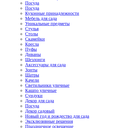
Посуда
Посуда
Кухонные принадлежности
Мебель для сада
Уникальные предметы
Стулья
Столы
Скамейки
Кресла
Пуфы
Диваны
Шезлонги
Аксессуары для сада
Зонты
Шатры
Качели
Cветильники уличные
Кашпо уличные
Сундуки
Декор для сада
Посуда
Декор садовый
Новый год и рождество для сада
Эксклюзивные решения
Праздничное освещение