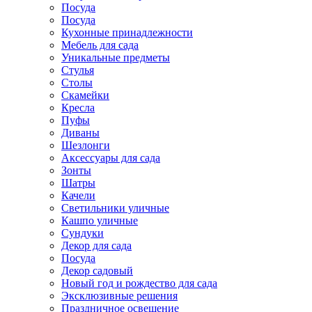
Посуда
Посуда
Кухонные принадлежности
Мебель для сада
Уникальные предметы
Стулья
Столы
Скамейки
Кресла
Пуфы
Диваны
Шезлонги
Аксессуары для сада
Зонты
Шатры
Качели
Cветильники уличные
Кашпо уличные
Сундуки
Декор для сада
Посуда
Декор садовый
Новый год и рождество для сада
Эксклюзивные решения
Праздничное освещение