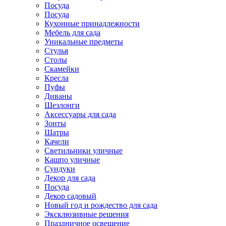
Посуда
Посуда
Кухонные принадлежности
Мебель для сада
Уникальные предметы
Стулья
Столы
Скамейки
Кресла
Пуфы
Диваны
Шезлонги
Аксессуары для сада
Зонты
Шатры
Качели
Cветильники уличные
Кашпо уличные
Сундуки
Декор для сада
Посуда
Декор садовый
Новый год и рождество для сада
Эксклюзивные решения
Праздничное освещение