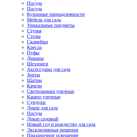
Посуда
Посуда
Кухонные принадлежности
Мебель для сада
Уникальные предметы
Стулья
Столы
Скамейки
Кресла
Пуфы
Диваны
Шезлонги
Аксессуары для сада
Зонты
Шатры
Качели
Cветильники уличные
Кашпо уличные
Сундуки
Декор для сада
Посуда
Декор садовый
Новый год и рождество для сада
Эксклюзивные решения
Праздничное освещение