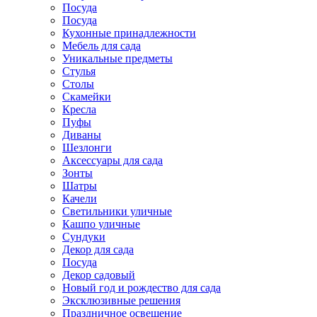
Посуда
Посуда
Кухонные принадлежности
Мебель для сада
Уникальные предметы
Стулья
Столы
Скамейки
Кресла
Пуфы
Диваны
Шезлонги
Аксессуары для сада
Зонты
Шатры
Качели
Cветильники уличные
Кашпо уличные
Сундуки
Декор для сада
Посуда
Декор садовый
Новый год и рождество для сада
Эксклюзивные решения
Праздничное освещение