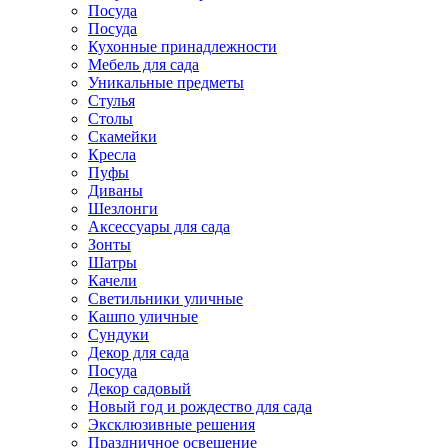
Посуда
Посуда
Кухонные принадлежности
Мебель для сада
Уникальные предметы
Стулья
Столы
Скамейки
Кресла
Пуфы
Диваны
Шезлонги
Аксессуары для сада
Зонты
Шатры
Качели
Cветильники уличные
Кашпо уличные
Сундуки
Декор для сада
Посуда
Декор садовый
Новый год и рождество для сада
Эксклюзивные решения
Праздничное освещение