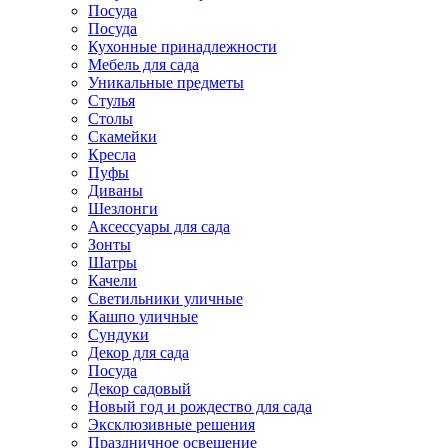
Посуда
Посуда
Кухонные принадлежности
Мебель для сада
Уникальные предметы
Стулья
Столы
Скамейки
Кресла
Пуфы
Диваны
Шезлонги
Аксессуары для сада
Зонты
Шатры
Качели
Cветильники уличные
Кашпо уличные
Сундуки
Декор для сада
Посуда
Декор садовый
Новый год и рождество для сада
Эксклюзивные решения
Праздничное освещение