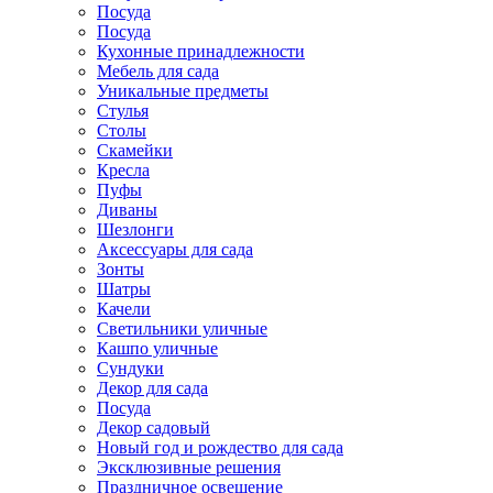
Посуда
Посуда
Кухонные принадлежности
Мебель для сада
Уникальные предметы
Стулья
Столы
Скамейки
Кресла
Пуфы
Диваны
Шезлонги
Аксессуары для сада
Зонты
Шатры
Качели
Cветильники уличные
Кашпо уличные
Сундуки
Декор для сада
Посуда
Декор садовый
Новый год и рождество для сада
Эксклюзивные решения
Праздничное освещение