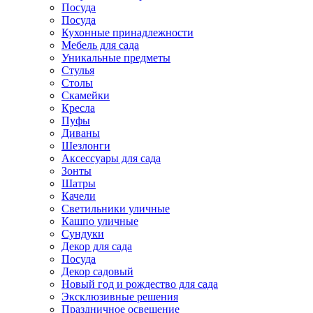
Посуда
Посуда
Кухонные принадлежности
Мебель для сада
Уникальные предметы
Стулья
Столы
Скамейки
Кресла
Пуфы
Диваны
Шезлонги
Аксессуары для сада
Зонты
Шатры
Качели
Cветильники уличные
Кашпо уличные
Сундуки
Декор для сада
Посуда
Декор садовый
Новый год и рождество для сада
Эксклюзивные решения
Праздничное освещение