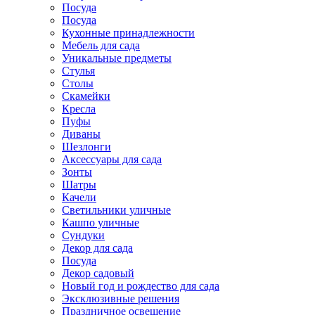
Посуда
Посуда
Кухонные принадлежности
Мебель для сада
Уникальные предметы
Стулья
Столы
Скамейки
Кресла
Пуфы
Диваны
Шезлонги
Аксессуары для сада
Зонты
Шатры
Качели
Cветильники уличные
Кашпо уличные
Сундуки
Декор для сада
Посуда
Декор садовый
Новый год и рождество для сада
Эксклюзивные решения
Праздничное освещение