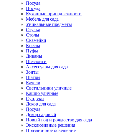
Посуда
Посуда
Кухонные принадлежности
Мебель для сада
Уникальные предметы
Стулья
Столы
Скамейки
Кресла
Пуфы
Диваны
Шезлонги
Аксессуары для сада
Зонты
Шатры
Качели
Cветильники уличные
Кашпо уличные
Сундуки
Декор для сада
Посуда
Декор садовый
Новый год и рождество для сада
Эксклюзивные решения
Праздничное освещение