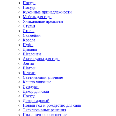
Посуда
Посуда
Кухонные принадлежности
Мебель для сада
Уникальные предметы
Стулья
Столы
Скамейки
Кресла
Пуфы
Диваны
Шезлонги
Аксессуары для сада
Зонты
Шатры
Качели
Cветильники уличные
Кашпо уличные
Сундуки
Декор для сада
Посуда
Декор садовый
Новый год и рождество для сада
Эксклюзивные решения
Праздничное освещение