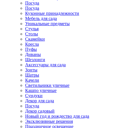
Посуда
Посуда
Кухонные принадлежности
Мебель для сада
Уникальные предметы
Стулья
Столы
Скамейки
Кресла
Пуфы
Диваны
Шезлонги
Аксессуары для сада
Зонты
Шатры
Качели
Cветильники уличные
Кашпо уличные
Сундуки
Декор для сада
Посуда
Декор садовый
Новый год и рождество для сада
Эксклюзивные решения
Праздничное освещение