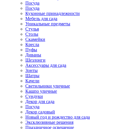
Посуда
Посуда
Кухонные принадлежности
Мебель для сада
Уникальные предметы
Стулья
Столы
Скамейки
Кресла
Пуфы
Диваны
Шезлонги
Аксессуары для сада
Зонты
Шатры
Качели
Cветильники уличные
Кашпо уличные
Сундуки
Декор для сада
Посуда
Декор садовый
Новый год и рождество для сада
Эксклюзивные решения
Праздничное освещение