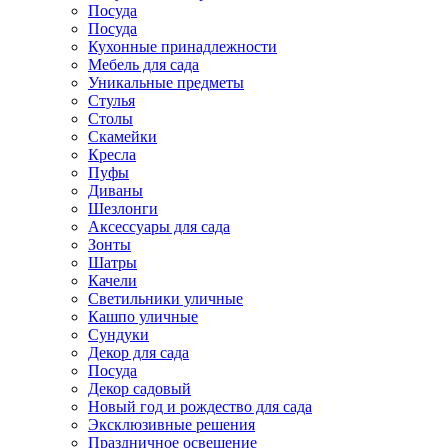
Посуда
Посуда
Кухонные принадлежности
Мебель для сада
Уникальные предметы
Стулья
Столы
Скамейки
Кресла
Пуфы
Диваны
Шезлонги
Аксессуары для сада
Зонты
Шатры
Качели
Cветильники уличные
Кашпо уличные
Сундуки
Декор для сада
Посуда
Декор садовый
Новый год и рождество для сада
Эксклюзивные решения
Праздничное освещение