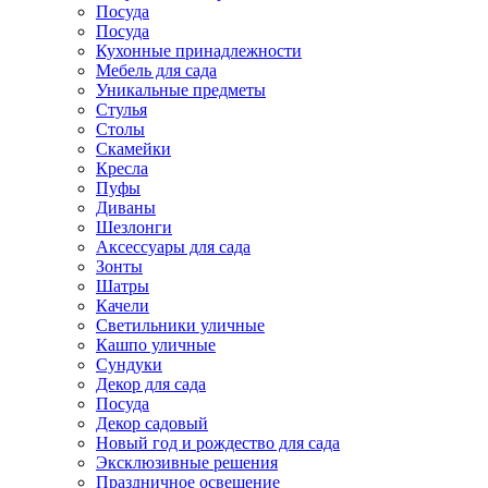
Посуда
Посуда
Кухонные принадлежности
Мебель для сада
Уникальные предметы
Стулья
Столы
Скамейки
Кресла
Пуфы
Диваны
Шезлонги
Аксессуары для сада
Зонты
Шатры
Качели
Cветильники уличные
Кашпо уличные
Сундуки
Декор для сада
Посуда
Декор садовый
Новый год и рождество для сада
Эксклюзивные решения
Праздничное освещение